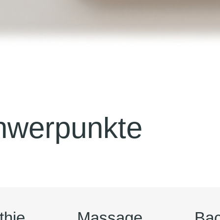
hwerpunkte
thie
Massage
Bac