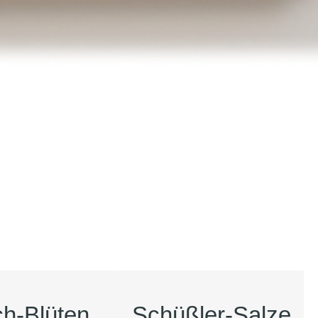
h-Blüten
Schüßler-Salze