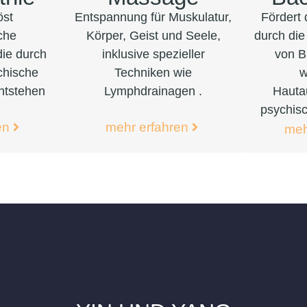
öst
Entspannung für Muskulatur,
Fördert
che
Körper, Geist und Seele,
durch die 
ie durch
inklusive spezieller
von B
chische
Techniken wie
w
ntstehen
Lymphdrainagen .
Hauta
psychis
mehr erfahren
en
meh