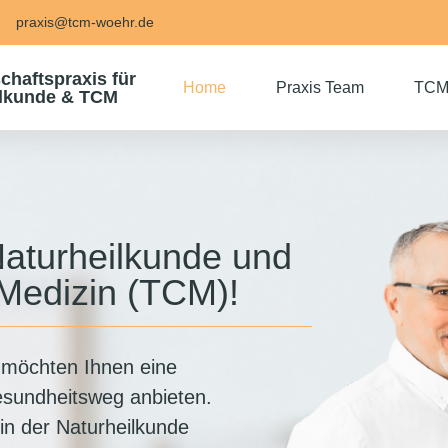
praxis@tcm-woehr.de
haftspraxis für
Home
Praxis Team
TC
ilkunde & TCM
Naturheilkunde und
 Medizin (TCM)!
 möchten Ihnen eine
sundheitsweg anbieten.
in der Naturheilkunde