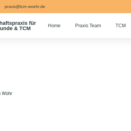
praxis@tcm-woehr.de
aftspraxis für
Home
Praxis Team
TCM
kunde & TCM
un Wöhr