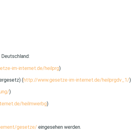
k Deutschland:
etze-im-internet.de/heilprg
)
ergesetz) (
http://www.gesetze-im-internet.de/heilprgdv_1/
)
ung/
)
ternet.de/heilmwerbg
)
agement/gesetze/
eingesehen werden.