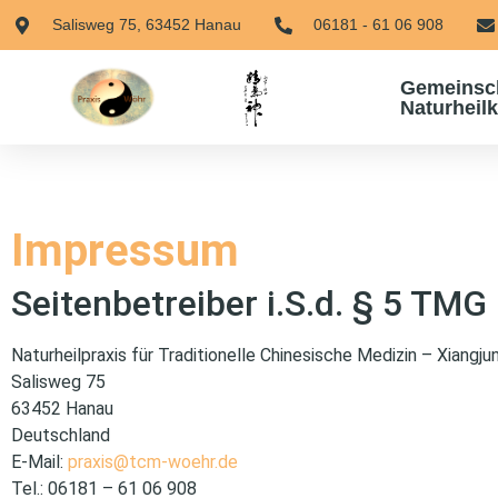
Salisweg 75, 63452 Hanau
06181 - 61 06 908
Gemeinsch
Naturheil
Impressum
Seitenbetreiber i.S.d. § 5 TMG
Naturheilpraxis für Traditionelle Chinesische Medizin – Xiangj
Salisweg 75
63452 Hanau
Deutschland
E-Mail:
praxis@tcm-woehr.de
Tel.: 06181 – 61 06 908