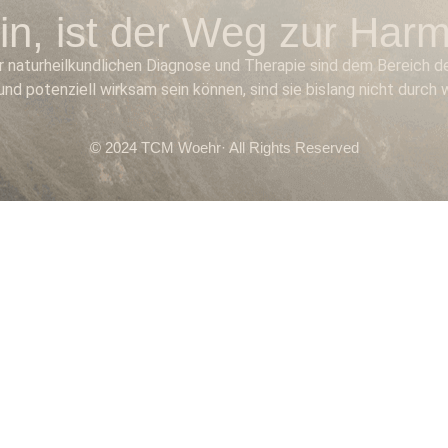
ein, ist der Weg zur Har
 naturheilkundlichen Diagnose und Therapie sind dem Bereich de
nd potenziell wirksam sein können, sind sie bislang nicht durch
© 2024 TCM Woehr· All Rights Reserved