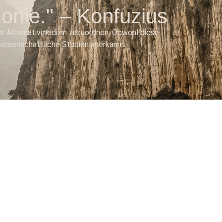
monie." – Konfuzius
r Alternativmedizin zuzuordnen. Obwohl diese
 wissenschaftliche Studien anerkannt.