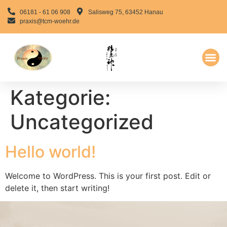
06181 - 61 06 908
Salisweg 75, 63452 Hanau
praxis@tcm-woehr.de
Praxis Team
Weitere L
Kategorie:
Uncategorized
Hello world!
Welcome to WordPress. This is your first post. Edit or
delete it, then start writing!